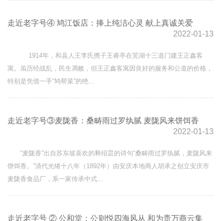
走近老字号④ 鸠江饭店：捧上纯洁心灵 献上真诚关爱
2022-01-13
1914年，和县人王李氏携子王睿亭在芜湖十三道门建王正鑫客
寓。虽历经战乱，民生凋敝，但王正鑫客寓因良好的服务和公道的价格，
特别是凭借一手“鸠帮菜”的绝...
走近老字号③麦陇香：桑畴雨过罗纨腻 麦陇风来饼饵香
2022-01-13
“麦陇香”出自苏东坡喜欢的释绍昙的诗句“桑畴雨过罗纨腻，麦陇风来
饼饵香。”清代光绪十八年（1892年）由安庆本地商人胡承之创立安庆市
麦陇香食品厂，系一家传承中式...
走近老字号 ② 公和堂：公则悦四海风从 和为贵万商云集