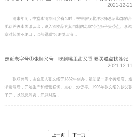
2021-12-21
清末年间，中堂李鸿章回乡省亲时，被曾服役北洋水师总后勤部的合
肥籍差役李国诚认出，邀入酒楼品尝其自制的老家特色狮子头茶点。李鸿
章对其赞不绝口，欣然题联“公则悦四海...
​走近老字号①张顺兴号：吃到嘴里甜又香 要买糕点找姓张
2021-12-11
张顺兴号，由合肥人张文绍于1882年创办，最初是一家小黄烟店。逐
渐发展后，开始生产和经营糕饼、点心、炒货等。1906年张文绍的叔父张
子开，以低息筹资，开辟财路，...
上一页
下一页