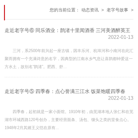
您的当前位置：
动态资讯
>
老字号故事
>
走近老字号⑥ 同乐酒业：鹊渚十里闻酒香 三河美酒醉英王
2022-01-13
三河，系2500年前兴起一座古镇，因丰乐河、杭埠河和小南河在此汇
聚而拥有一个充满诗意的名字，因典型的江南水乡气息让喜鹊都钟爱这一
方水土，故别名“鹊渚”。肥西、舒...
走近老字号⑤ 四季春：点心誉满三江水 饭菜饱暖四季春
2022-01-13
四季春，起初就是一家小面馆。1910年初，由芜湖本地人张仁和在芜
湖市环城西路120号创办，主要经营面条、汤包、馒头之类的堂食点心。
1948年2月其婿王义恺在原有...