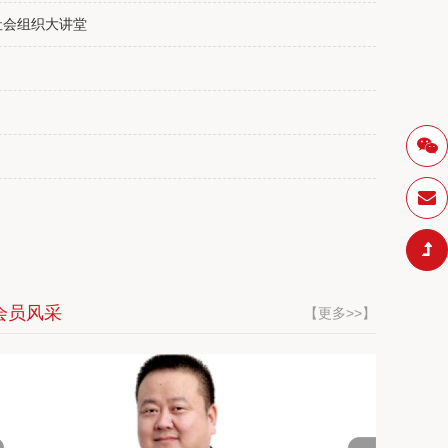
社会组织大讲堂
会召开
百年传承 开启未来--中华老字号“聚红盛”15
会员风采
【更多>>】