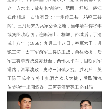
这一方水土，故别名“鹊渚”。肥西、舒城、庐江
在此相遇，古语有云：“一步跨三县，鸡鸣三县
闻”。三河历来为兵家必争之地，当年清军悍将李
续宾图功心切，连陷潜山、桐城、舒城后，于清
咸丰八年（1858）九月二十八日，率军六千，进
犯三河；太平军前军主将陈玉成，急往救援，后
军主将李秀成旋亦赶至，两部太平军，阻断湘军
退路，湘军溃败，史称三河镇大捷。胜利后，英
王陈玉成率众将士把酒言欢庆大捷，后民间流
传“鹊渚十里闻酒香，三河美酒醉英王”的佳话