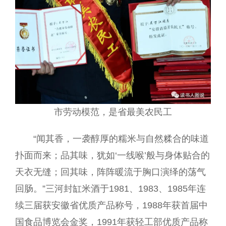
市劳动模范，是省最美农民工
“闻其香，一袭醇厚的糯米与自然糅合的味道
扑面而来；品其味，犹如‘一线喉’般与身体贴合的
天衣无缝；回其味，阵阵暖流于胸口演绎的荡气
回肠。”三河封缸米酒于1981、1983、1985年连
续三届获安徽省优质产品称号，1988年获首届中
国食品博览会金奖，1991年获轻工部优质产品称