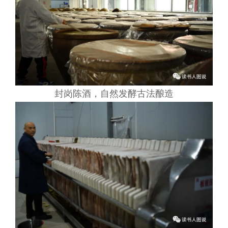
封岗陈酒，自然发酵古法酿造